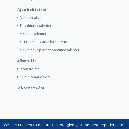
Ajankohtaista
Ajankohtaista
Tapahtumakalenteri
Klubin kalenteri
Suomen Rotaryn kalenteriin
Klubien ja piirin tapahtumakalenteri
Jäsenille
Jäsensivusto
Klubin omat ohjeet
Yhteystiedot
We use cookies to ensure that we give you the best experience on
Copyright © Suomen Rotarypalvelu ry 2026 |