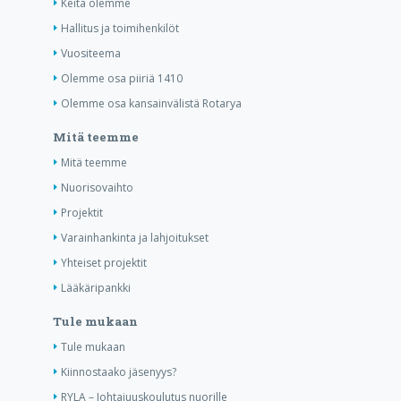
Keitä olemme
Hallitus ja toimihenkilöt
Vuositeema
Olemme osa piiriä 1410
Olemme osa kansainvälistä Rotarya
Mitä teemme
Mitä teemme
Nuorisovaihto
Projektit
Varainhankinta ja lahjoitukset
Yhteiset projektit
Lääkäripankki
Tule mukaan
Tule mukaan
Kiinnostaako jäsenyys?
RYLA – Johtajuuskoulutus nuorille