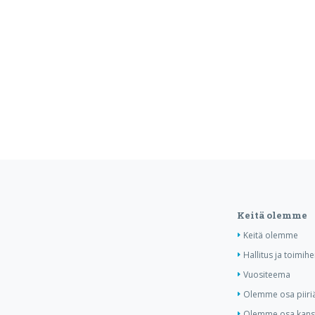
Keitä olemme
Keitä olemme
Hallitus ja toimihe
Vuositeema
Olemme osa piiri
Olemme osa kansa