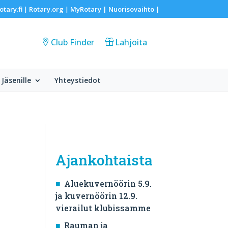
otary.fi
Rotary.org
MyRotary |
Nuorisovaihto
|
|
|
Club Finder
Lahjoita
Jäsenille
Yhteystiedot
Ajankohtaista
Aluekuvernöörin 5.9.
ja kuvernöörin 12.9.
vierailut klubissamme
Rauman ja