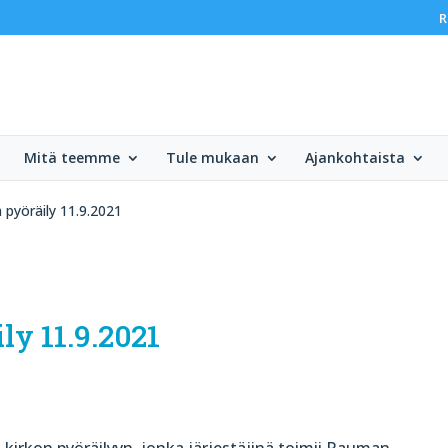
R
Mitä teemme
Tule mukaan
Ajankohtaista
 pyöräily 11.9.2021
y 11.9.2021
 kirkon pyöräilyyn, jonka järjestäjinä toimii Rauman