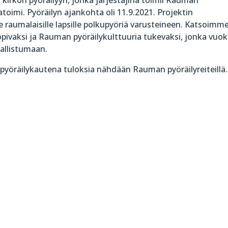
oimi. Pyöräilyn ajankohta oli 11.9.2021. Projektin
e raumalaisille lapsille polkupyöriä varusteineen. Katsoimm
pivaksi ja Rauman pyöräilykulttuuria tukevaksi, jonka vuok
allistumaan.
pyöräilykautena tuloksia nähdään Rauman pyöräilyreiteillä.