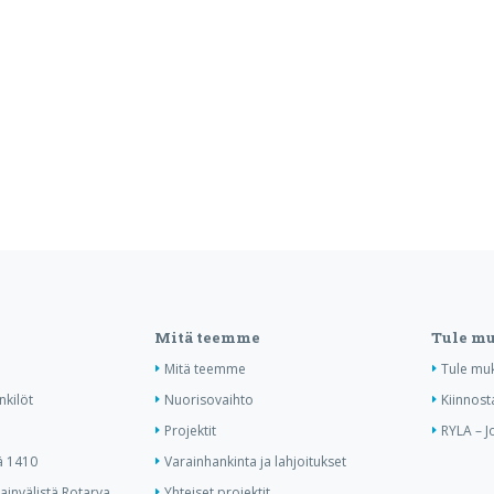
Mitä teemme
Tule m
Mitä teemme
Tule mu
nkilöt
Nuorisovaihto
Kiinnost
Projektit
RYLA – J
ä 1410
Varainhankinta ja lahjoitukset
invälistä Rotarya
Yhteiset projektit