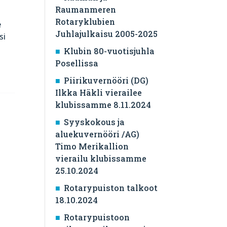
Raumanmeren
Rotaryklubien
e
Juhlajulkaisu 2005-2025
si
Klubin 80-vuotisjuhla
Posellissa
Piirikuvernööri (DG)
Ilkka Häkli vierailee
klubissamme 8.11.2024
Syyskokous ja
aluekuvernööri /AG)
Timo Merikallion
vierailu klubissamme
25.10.2024
Rotarypuiston talkoot
18.10.2024
Rotarypuistoon